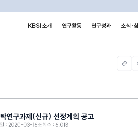
KBSI 소개
연구활동
연구성과
소식·
url
복사
위탁연구과제(신규) 선정계획 공고
 : 2020-03-16
조회수 : 6,018