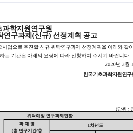
초과학지원연구원
위탁연구과제
(
신규
)
선정계획 공고
요사업으로 추진할 신규 위탁
연구
과제 선정계획을 아래와 같
하는 기관은 아래의 요령에 따라 신청하여 주시기 바랍니다
.
2020
년
3
월
한국기초과학지원연구
(
단위
:
위탁예정 연구과제현황
과 제 명
1
차년도
(
총 연구기간
/
총