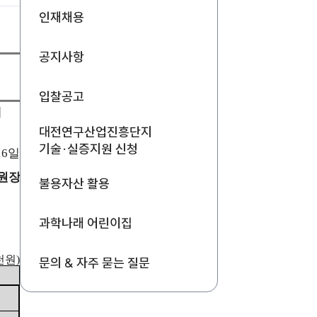
인재채용
공지사항
입찰공고
이
대전연구산업진흥단지
기술·실증지원 신청
16
일
원장
불용자산 활용
과학나래 어린이집
천원
)
문의 & 자주 묻는 질문