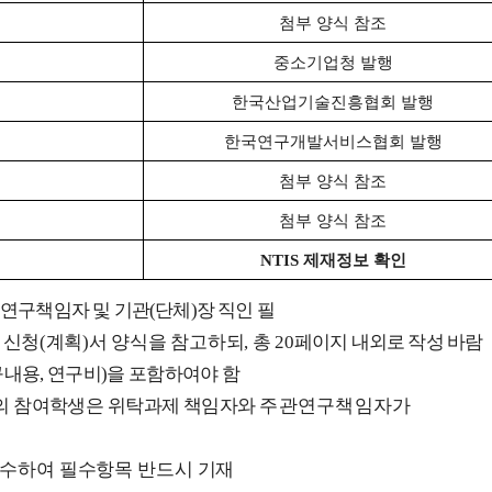
첨부 양식 참조
중소기업청 발행
한국산업기술진흥협회 발행
한국연구개발서비스협회 발행
첨부 양식 참조
첨부 양식 참조
NTIS
제재정보 확인
 연구책임자 및 기관
(
단체
)
장 직인 필
 신청
(
계획
)
서 양식을 참고하되
,
총
20
페이지 내외로 작성 바람
구내용
,
연구비
)
을 포함하여야 함
의 참여학생은 위탁과제
책임자와
주관연구책임자가
준수하여 필수항목 반드시 기재