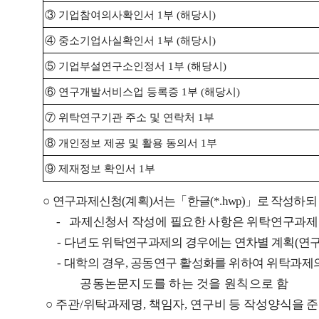
③
기업참여의사확인서
1
부
(
해당시
)
④
중소기업사실확인서
1
부
(
해당시
)
⑤
기업부설연구소인정서
1
부
(
해당시
)
⑥
연구개발서비스업 등록증
1
부
(
해당시
)
⑦
위탁연구기관 주소 및 연락처
1
부
⑧
개인정보 제공 및 활용 동의서
1
부
⑨
제재정보 확인서
1
부
○
연구과제신청
(
계획
)
서는
「한
글
(*.hwp)
」
로 작성하되
-
과제신청서 작성에 필요한 사항은 위탁연구과제
-
다년도 위탁연구과제의 경우에는 연차별 계획
(
연
-
대학의 경우
,
공동연구 활성화를 위하여 위탁과제
공동논문지도를 하는 것을 원칙으로 함
○
주관
/
위탁과제명
,
책임자
,
연구비 등 작성양식을 