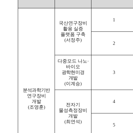
1
국산연구장비
활용 실증
플랫폼 구축
(
서정주
)
2
다중모드 나노
·
바이오
광학현미경
3
개발
(
이계승
)
분석과학기반
연구장비
개발
4
전자기
(
조영훈
)
물성측정장비
개발
(
최연석
)
5