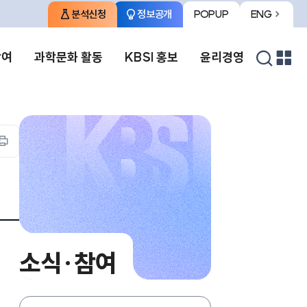
분석신청
정보공개
POPUP
ENG
팝업존
영문사이트로
열기
이동
검색
참여
과학문화 활동
KBSI 홍보
윤리경영
열기
프린트하기
소식·참여