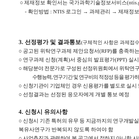
○
제재정보 확인서는 국가과학기술정보서비스
(ntis
-
확인방법
: NTIS
로그인
→
과제관리
→
제재정
3.
선정평가 및 결과통보
(
구체적인 사항은 과제접수
○
공고된 위탁연구과제 제안요청서
(RFP)
를 충족하는
○
연구과제 신청
(
계획
)
서 중심의 발표평가
(PPT)
실시
○
해당분야 전문가로 구성된 선정위원회에서 위탁연
수행능력
,
연구기간 및 연구비의 적정성 등을
평가
○
신청기관이 기업체인 경우 신용평가를 별도로 실시 
○
선정결과는 선정된 응모자에게 개별 통보 예정
4.
신청시 유의사항
○
신청시 기존 특허의 유무 등 지금까지의 연구개발
복유사연구가 반복되지 않도록 하여야 함
○
사업추진과 관련하여 본 공고에서 정하지 아니한 