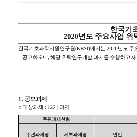
한국기
2020
년도 주요사업 
한국기초과학지원연구원
(KBSI)
에서는
2020
년도 주
공고하오니
,
해당 위탁연구개발 과제를 수행하고자
1.
공모과제
○
대상과제
: 12
개 과제
주관과제현황
주관과제명
세부과제명
연번