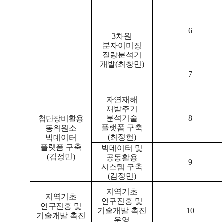
6
3
차원
분자이미징
질량분석기
개발
(
최창민
)
7
자연재해
재발주기
분석기술
8
첨단장비활용
플랫폼 구축
동위원소
(
최정헌
)
빅데이터
플랫폼 구축
빅데이터 및
(
김정민
)
공동활용
9
시스템 구축
(
김정민
)
지역기초
지역기초
연구진흥 및
연구진흥 및
기술개발 촉진
10
기술개발 촉진
운영