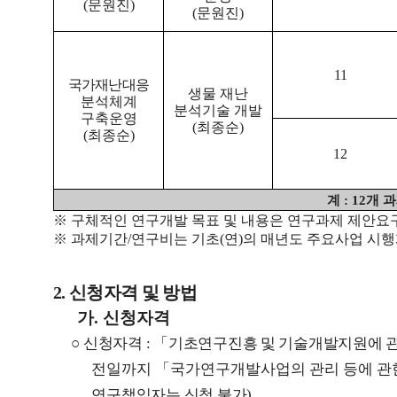
(
문원진
)
(
문원진
)
11
국가재난대응
생물 재난
분석체계
분석기술 개발
구축운영
(
최종순
)
(
최종순
)
12
계
: 12
개 
※
구체적인 연구개발 목표 및 내용은 연구과제 제안요
※
과제기간
/
연구비는 기초
(
연
)
의 매년도 주요사업 시
2.
신청자격 및 방법
가
.
신청자격
○
신청자격
:
「
기초연구진흥 및 기술개발지원에 
전일까지
「
국가연구개발사업의 관리 등에 
연구책임자는 신청 불가
)