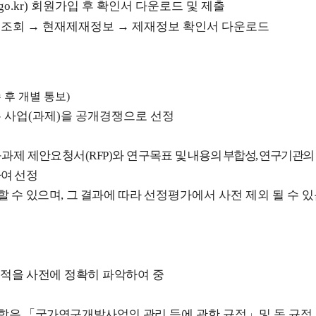
.go.kr)
회원가입 후 확인서 다운로드 및 제출
보조회
→
현재제재정보
→
제재정보 확인서 다운로드
 후 개별 통보
)
 사업
(
과제
)
을 공개경쟁으로 선정
구과제 제안요청서
(RFP)
와 연구
목표
및 내용의 부합성
,
연구기관의
하여
선정
할 수 있으며
,
그 결과에 따라
선정평가에서 사전 제외 될 수 
실적을 사전에 정확히 파악하여
중
사항은
「
국가연구개발사업의 관리
등에 관한 규정
」
및 동 규정