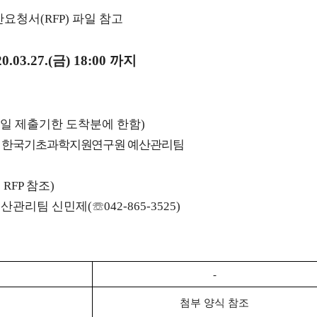
안요청서
(RFP)
파일 참고
20.03.27.(
금
) 18:00
까지
일 제출기한 도착분에 한함
)
8
한국기초과학지원연구원 예산관리팀
별
RFP
참조
)
산관리팀 신민제
(
☏
042-865-3525)
-
첨부 양식 참조