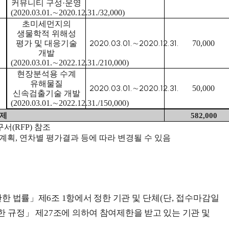
커뮤니티 구성
·
운영
(2020.03.01.
∼
2020.12.31./32,000)
초미세먼지의
생물학적 위해성
2020.03.01.
2020.12.31.
평가 및 대응기술
∼
70,000
개발
(2020.03.01.
∼
2022.12.31./210,000)
현장분석용 수계
유해물질
2020.03.01.
2020.12.31.
∼
50,000
신속검출기술 개발
(2020.03.01.
∼
2022.12.31./150,000)
과제
582,000
구서
(RFP)
참조
행계획
,
연차별 평가결과 등에 따라 변경될 수 있음
관한 법률
」
제
6
조
1
항에서 정한 기관
및 단체
(
단
,
접수마감일
관한
규정
」
제
27
조에 의하여 참여제한을 받고 있는 기관 및