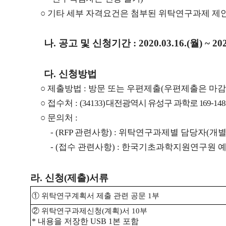
○
기타 세부 자격요건은 첨부된 위탁연구과제 제
나
.
공고 및 신청기간
: 2020.03.16.(
월
) ~ 20
다
.
신청방법
○
제출방법
:
방문 또는 우편제출
(
우편제출은 마감
○
접수처
:
(34133)
대전광역시 유성구 과학로
169-14
○
문의처
:
- (RFP
관련사항
) :
위탁연구과제별 담당자
(
개
- (
접수 관련사항
) :
한국기초과학지원연구원 예
라
.
신청
(
제출
)
서류
①
위탁연구계획서 제출 관련 공문
1
부
②
위탁연구과제신청
(
계획
)
서
10
부
*
내용을 저장한
USB 1
본 포함