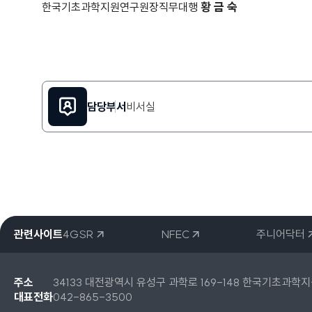
황 금 숙
한국기초과학지원연구원장
직무대행
담당부서
비서실
관련사이트
4GSR
NFEC
주니어닥터
주소
34133 대전광역시 유성구 과학로 169-148 한국기초과학
대표전화
042-865-3500