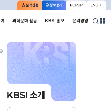
분석신청
정보공개
POPUP
ENG
팝업존
영문사이트로
열기
이동
검색
참여
과학문화 활동
KBSI 홍보
윤리경영
열기
프린트하기
KBSI 소개