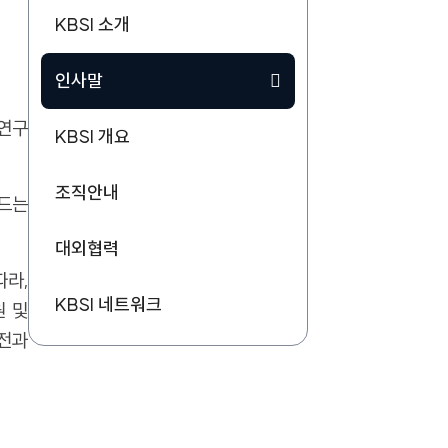
KBSI 소개
인사말
동연구
KBSI 개요
조직안내
여드는
대외협력
따라,
KBSI 네트워크
원 및
발전과