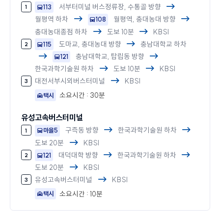
서부터미널 버스정류장, 수통골 방향
113
월평역 하차
월평역, 충대농대 방향
108
충대농대종점 하차
도보 10분
KBSI
도마교, 충대농대 방향
충남대학교 하차
115
충남대학교, 탑립동 방향
121
한국과학기술원 하차
도보 10분
KBSI
대전서부시외버스터미널
KBSI
소요시간 : 30분
택시
유성고속버스터미널
구즉동 방향
한국과학기술원 하차
마을5
도보 20분
KBSI
대덕대학 방향
한국과학기술원 하차
121
도보 20분
KBSI
유성고속버스터미널
KBSI
소요시간 : 10분
택시