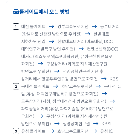
톨게이트에서 오는 방법
대전 톨게이트
경부고속도로지선
동부네거리
(한밭대로 신탄진 방면으로 우회전)
한밭대로
지하차도 진입
한밭대교네거리(버드네길, DCC,
대덕연구개발특구 방면 우회전)
컨벤션센터(DCC)
네거리(엑스포로 엑스포과학공원, 유성온천 방면으로
좌회전)
구성삼거리(과학로 지식재산연구원
방면으로 우회전)
생명공학연구원 지난 후
삼거리에서 항공우주연구원 방면으로 좌회전
KBSI
북대전 톨게이트
호남고속도로지선
북대전 IC
앞(유성, 대덕연구개발특구 방면으로 좌회전)
도룡삼거리(시청, 정부대전청사 방면으로 우회전)
과학공원네거리(유성, 과학기술원 (KAIST) 방면으로
우회전)
구성삼거리(과학로 지식재산연수원
방면으로 우회전)
생명공학연구원
KBSI
유성 톨게이트
호남고속도로지선
유성 IC