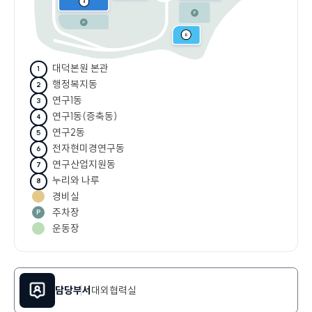
대덕본원 본관
행정복지동
연구1동
연구1동(증축동)
연구2동
전자현미경연구동
연구산업지원동
누리와 나루
경비실
주차장
운동장
담당부서
대외협력실