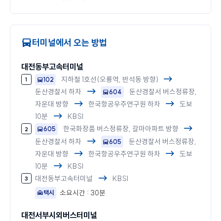
터미널에서 오는 방법
대전동부고속터미널
지하철 1호선(오룡역, 반석동 방향)
102
둔산경찰서 하차
둔산경찰서 버스정류장,
604
자운대 방향
한국항공우주연구원 하차
도보
10분
KBSI
한국화장품 버스정류장, 갈마아파트 방향
605
둔산경찰서 하차
둔산경찰서 버스정류장,
605
자운대 방향
한국항공우주연구원 하차
도보
10분
KBSI
대전동부고속터미널
KBSI
소요시간 : 30분
택시
대전서부시외버스터미널