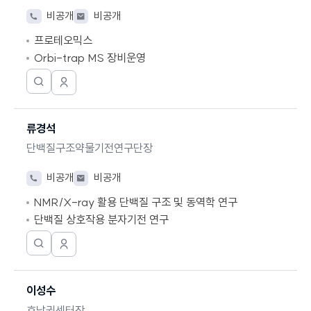
기
지
전
이
비공개
비공개
원
화
메
프로테오믹스
연
번
일
구
호
Orbi-trap MS 장비운영
원
캡
한
연
챠
국
구
인
진
기
류경석
증
정
초
보
모
과
단백질구조약물기전연구단장
보
달
학
기
창
지
전
이
비공개
비공개
으
원
화
메
로
NMR/X-ray 활용 단백질 구조 및 동역학 연구
연
번
일
연
구
호
단백질 상호작용 분자기전 연구
결
원
됩
캡
한
연
니
챠
국
구
다.
인
진
기
이성수
증
정
초
보
모
과
호남권센터장