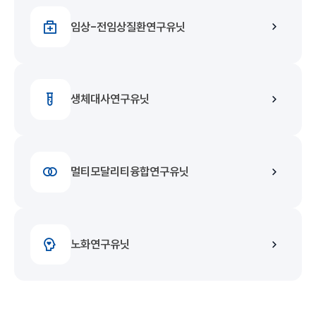
임상-전임상질환연구유닛
생체대사연구유닛
멀티모달리티융합연구유닛
노화연구유닛