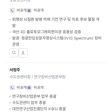
보
달
학
기
창
지
전
이
비공개
비공개
으
원
화
메
로
퇴행성 뇌질환 발병 억제 기전 연구 및 치료 후보 물질 개
연
번
일
연
구
호
발
결
원
국산 3D 홀로토모그래피현미경 효용성 검증
됩
캡
발광·형광전임상분자영상시스템(IVIS Spectrum) 장비
니
챠
운영
다.
인
증
한
연
모
국
구
달
진
기
창
서정주
정
초
으
보
과
수도권센터장 / 연구장비산업본부장
로
보
학
연
기
지
전
이
비공개
비공개
결
원
화
메
됩
연구장비산업본부 업무 총괄
연
번
일
니
구
호
수도권센터 업무 총괄
다.
원
대전연구산업진흥단지 KBSI 총괄