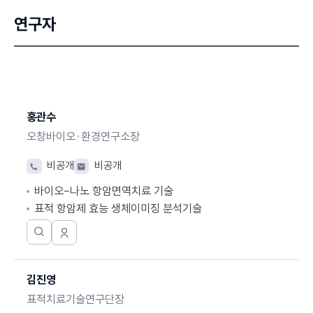
연구자
해당
부서에
홍관수
대해
오창바이오·환경연구소장
성명,
담당업무,
전
이
비공개
비공개
전화번호,
화
메
이메일로
바이오-나노 항암면역치료 기술
번
일
분류하여
호
표적 항암제 효능 생체이미징 분석기술
정리한
표입니다.
한
연
국
구
진
기
김진영
정
초
보
과
표적치료기술연구단장
보
학