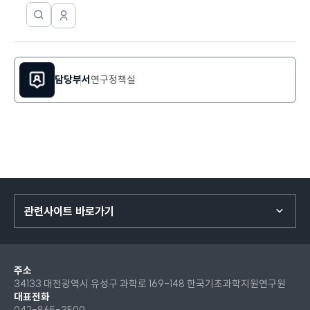
캡
챠
한
연
인
국
구
증
진
기
모
정
초
달
보
과
담당부서
연구정책실
창
보
학
으
기
지
로
원
연
연
결
구
됩
원
니
캡
다.
챠
인
관련사이트 바로가기
증
모
달
창
주소
으
34133 대전광역시 유성구 과학로 169-148 한국기초과학지원연구원
로
대표전화
042-865-3500