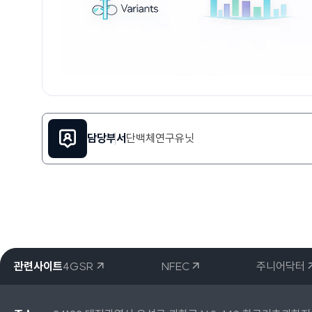
담당부서
단백체연구유닛
관련사이트
4GSR
NFEC
주니어닥터