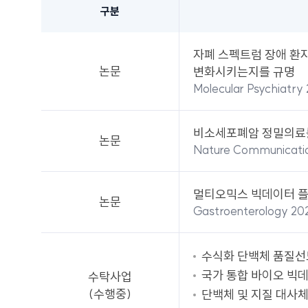
구분
대표
연구성과
자폐 스펙트럼 장애 환
-
논문
변화시키는지를 규명
구분,
Molecular Psychiatr
내용으로
구분되어
있습니다.
비소세포폐암 정밀의료를
논문
Nature Communicati
멀티오믹스 빅데이터 플
논문
Gastroenterology 2
수식화 단백체 품질선
국가 통합 바이오 빅데
수탁사업
(수행중)
단백체 및 지질 대사체