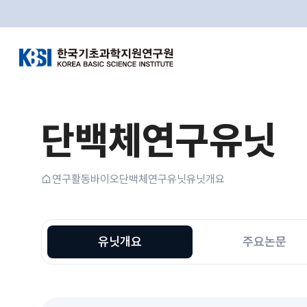
한국기초과학지원연구원
단백체연구유닛
홈
연구활동
바이오
단백체연구유닛
유닛개요
유닛개요
주요논문