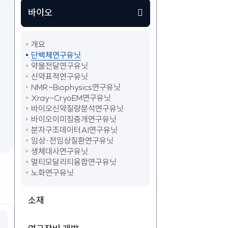
바이오
개요
단백체연구유닛
약물전달연구유닛
신약표적연구유닛
NMR-Biophysics연구유닛
Xray-CryoEM연구유닛
바이오신약질량분석연구유닛
바이오이미징중개연구유닛
분자구조데이터AI연구유닛
임상·전임상질환연구유닛
생체대사연구유닛
멀티모달리티융합연구유닛
노화연구유닛
소재