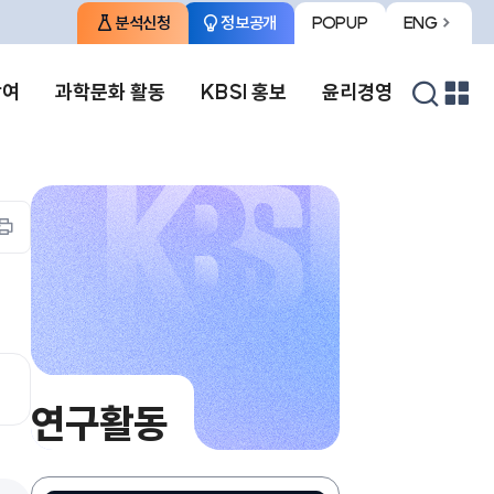
분석신청
정보공개
POPUP
ENG
팝업존
영문사이트로
열기
이동
검색
참여
과학문화 활동
KBSI 홍보
윤리경영
열기
프린트하기
연구활동