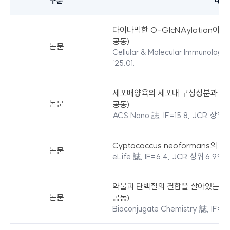
구분
내용
대표
연구성과
다이나믹한 O-GlcNAylation이 
-
공동)
논문
구분,
Cellular & Molecular Immunology
내용으로
’25.01.
구분되어
있습니다.
세포배양육의 세포내 구성성분과 씹는
논문
공동)
ACS Nano 誌, IF=15.8, JCR 상위 6%
Cyptococcus neoformans의 
논문
eLife 誌, IF=6.4, JCR 상위 6.9%, 
약물과 단백질의 결합을 살아있는 세포
논문
공동)
Bioconjugate Chemistry 誌, IF=4.