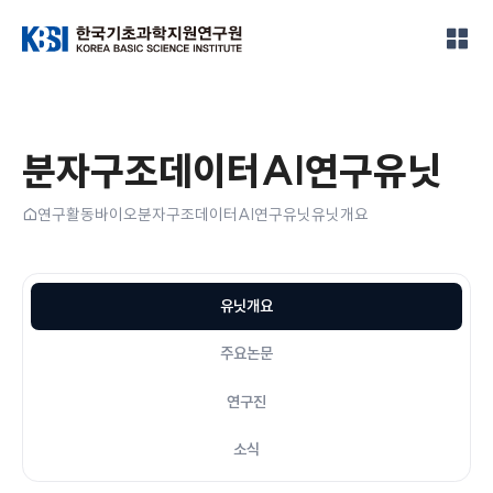
한국기초과학지원연구원
분자구조데이터AI연구유닛
홈
연구활동
바이오
분자구조데이터AI연구유닛
유닛개요
유닛개요
주요논문
연구진
소식