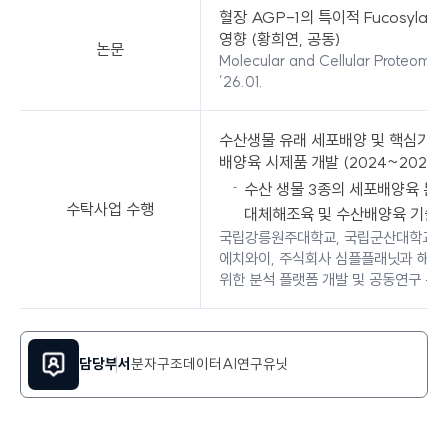
혈장 AGP-1의 특이적 Fucosyla
영향 (황희연, 공동)
논문
Molecular and Cellular Proteomi
’26.01.
수산생물 유래 세포배양 및 핵심기술
배양육 시제품 개발 (2024~2028)
수산 생물 3종의 세포배양육 분
수탁사업 수행
대체해조육 및 수산배양육 기술개
국립강릉원주대학교, 국립군산대학교, 
에치와이, 주식회사 심플플래닛과 해양
위한 분석 플랫폼 개발 및 공동연구 수
담당부서
분자구조데이터AI연구유닛