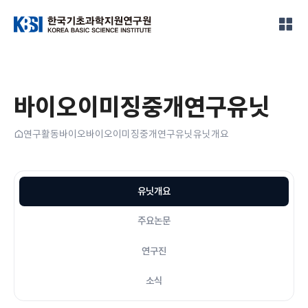
한국기초과학지원연구원
바이오이미징중개연구유닛
홈
연구활동
바이오
바이오이미징중개연구유닛
유닛개요
유닛개요
주요논문
연구진
소식