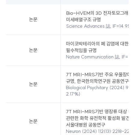
대표
연구성과
Bio-HVEM의 3D 전자토모그래피
-
논문
미세배열구조 규명
구분,
Science Advances 誌, IF=14.95, J
내용으로
구분되어
있습니다.
마이코박테리아의 폐 감염에 대한 숙
논문
필수적임을 규명
Nature Communication 誌, IF=15.
7T MRI-MRS기반 주요 우울장애
규명, 한국한의학연구원 공동연구
논문
Biological Psychitary (2024) 95(
2.17%)
7T MRI-MRS기반 영장류 대상 
관련한 화학 유전학적 활성화 발견,
논문
서울대병원 공동연구
Neuron (2024) 112(13):2218-2230 