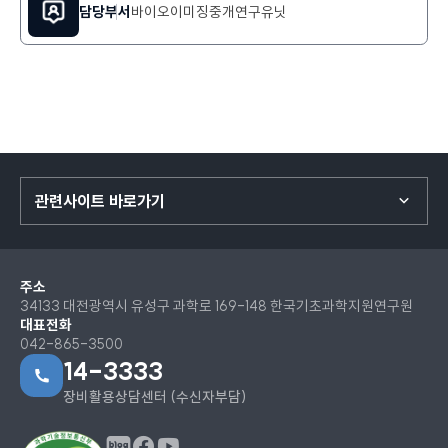
담당부서
바이오이미징중개연구유닛
관련사이트 바로가기
주소
34133 대전광역시 유성구 과학로 169-148 한국기초과학지원연구원
대표전화
042-865-3500
14-3333
장비활용상담센터 (수신자부담)
페이스북
유튜브
블로그