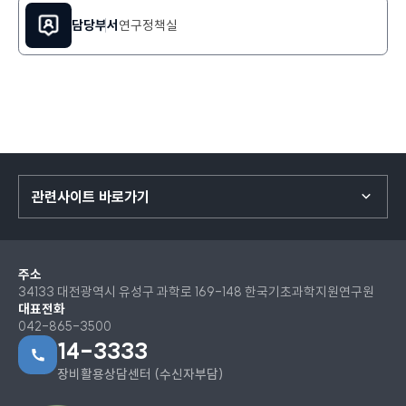
정
초
보
과
담당부서
연구정책실
보
학
기
지
원
연
구
원
캡
챠
인
관련사이트 바로가기
증
모
달
창
주소
으
34133 대전광역시 유성구 과학로 169-148 한국기초과학지원연구원
로
대표전화
042-865-3500
연
14-3333
결
됩
장비활용상담센터 (수신자부담)
니
다.