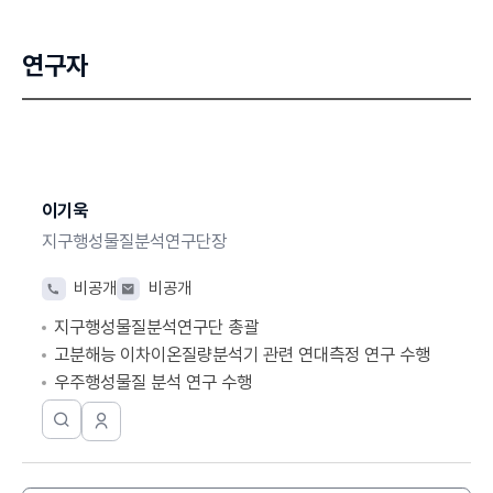
연구자
해당
부서에
이기욱
대해
지구행성물질분석연구단장
성명,
담당업무,
전
이
비공개
비공개
전화번호,
화
메
이메일로
지구행성물질분석연구단 총괄
번
일
분류하여
호
고분해능 이차이온질량분석기 관련 연대측정 연구 수행
정리한
표입니다.
우주행성물질 분석 연구 수행
한
연
국
구
진
기