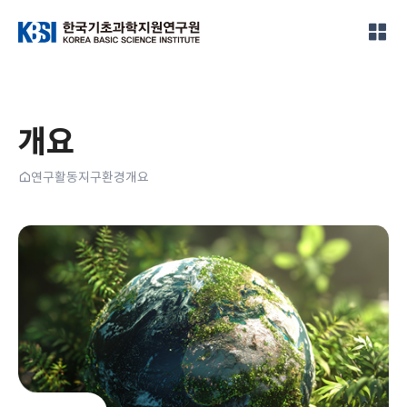
한국기초과학지원연구원
개요
홈
연구활동
지구환경
개요