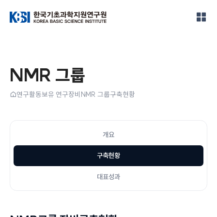
한국기초과학지원연구원
NMR 그룹
홈
연구활동
보유 연구장비
NMR 그룹
구축현황
개요
구축현황
대표성과