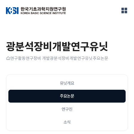
한국기초과학지원연구원
광분석장비개발연구유닛
홈
연구활동
연구장비 개발
광분석장비개발연구유닛
주요논문
유닛개요
주요논문
연구진
소식